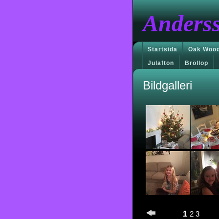
Anders
Startsida
Oak Wood
Julafton
Bröllop
Bildgalleri
1
2
3