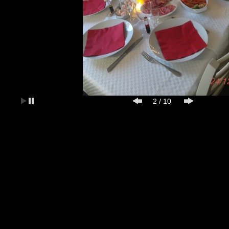
2
/
10