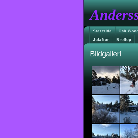
Anders
Startsida
Oak Wood
Julafton
Bröllop
Bildgalleri