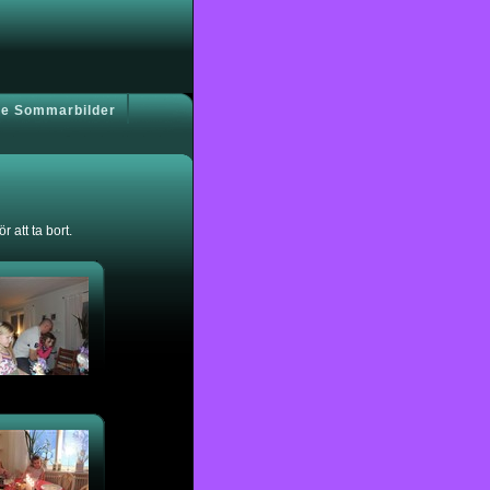
e Sommarbilder
 att ta bort.