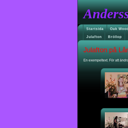
Anders
Startsida
Oak Wood
Julafton
Bröllop
Julafton på L
En exempeltext. För att ändra