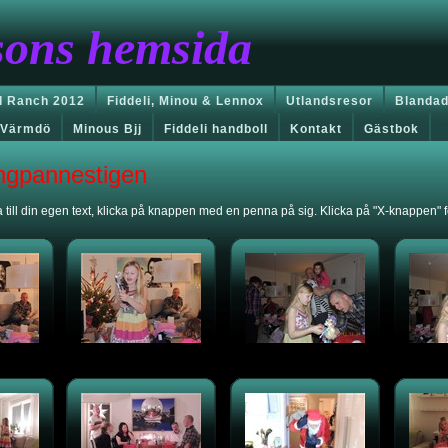
sons hemsida
 Ranch 2012
Fiddeli, Minou & Lennox
Utlandsresor
Blandad
Värmdö
Minous Bjj
Fiddeli handboll
Kontakt
Gästbok
ångpannestigen
 till din egen text, klicka på knappen med en penna på sig. Klicka på "X-knappen" för